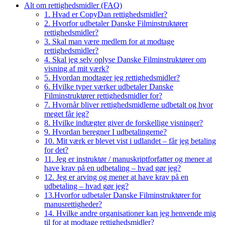
Alt om rettighedsmidler (FAQ)
1. Hvad er CopyDan rettighedsmidler?
2. Hvorfor udbetaler Danske Filminstruktører
rettighedsmidler?
3. Skal man være medlem for at modtage
rettighedsmidler?
4. Skal jeg selv oplyse Danske Filminstruktører om
visning af mit værk?
5. Hvordan modtager jeg rettighedsmidler?
6. Hvilke typer værker udbetaler Danske
Filminstruktører rettighedsmidler for?
7. Hvornår bliver rettighedsmidlerne udbetalt og hvor
meget får jeg?
8. Hvilke indtægter giver de forskellige visninger?
9. Hvordan beregner I udbetalingerne?
10. Mit værk er blevet vist i udlandet – får jeg betaling
for det?
11. Jeg er instruktør / manuskriptforfatter og mener at
have krav på en udbetaling – hvad gør jeg?
12. Jeg er arving og mener at have krav på en
udbetaling – hvad gør jeg?
13.Hvorfor udbetaler Danske Filminstruktører for
manusrettigheder?
14. Hvilke andre organisationer kan jeg henvende mig
til for at modtage rettighedsmidler?