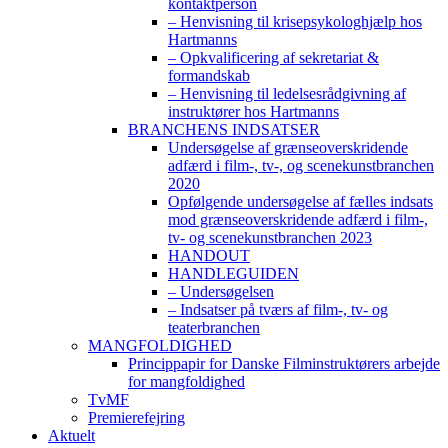
kontaktperson
– Henvisning til krisepsykologhjælp hos
Hartmanns
– Opkvalificering af sekretariat &
formandskab
– Henvisning til ledelsesrådgivning af
instruktører hos Hartmanns
BRANCHENS INDSATSER
Undersøgelse af grænseoverskridende
adfærd i film-, tv-, og scenekunstbranchen
2020
Opfølgende undersøgelse af fælles indsats
mod grænseoverskridende adfærd i film-,
tv- og scenekunstbranchen 2023
HANDOUT
HANDLEGUIDEN
– Undersøgelsen
– Indsatser på tværs af film-, tv- og
teaterbranchen
MANGFOLDIGHED
Princippapir for Danske Filminstruktørers arbejde
for mangfoldighed
TvMF
Premierefejring
Aktuelt