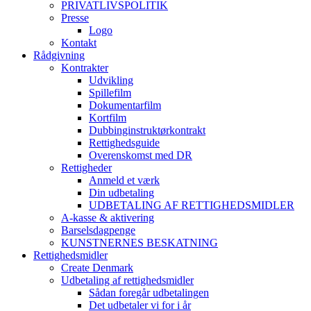
PRIVATLIVSPOLITIK
Presse
Logo
Kontakt
Rådgivning
Kontrakter
Udvikling
Spillefilm
Dokumentarfilm
Kortfilm
Dubbinginstruktørkontrakt
Rettighedsguide
Overenskomst med DR
Rettigheder
Anmeld et værk
Din udbetaling
UDBETALING AF RETTIGHEDSMIDLER
A-kasse & aktivering
Barselsdagpenge
KUNSTNERNES BESKATNING
Rettighedsmidler
Create Denmark
Udbetaling af rettighedsmidler
Sådan foregår udbetalingen
Det udbetaler vi for i år