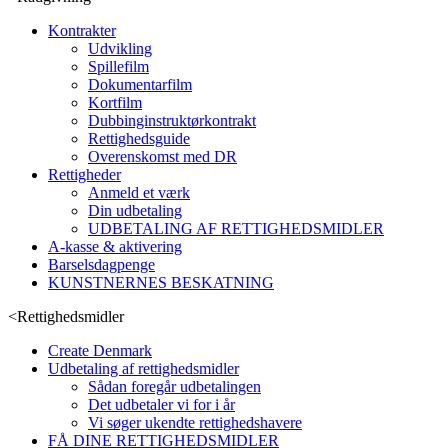
Kontrakter
Udvikling
Spillefilm
Dokumentarfilm
Kortfilm
Dubbinginstruktørkontrakt
Rettighedsguide
Overenskomst med DR
Rettigheder
Anmeld et værk
Din udbetaling
UDBETALING AF RETTIGHEDSMIDLER
A-kasse & aktivering
Barselsdagpenge
KUNSTNERNES BESKATNING
<
Rettighedsmidler
Create Denmark
Udbetaling af rettighedsmidler
Sådan foregår udbetalingen
Det udbetaler vi for i år
Vi søger ukendte rettighedshavere
FÅ DINE RETTIGHEDSMIDLER