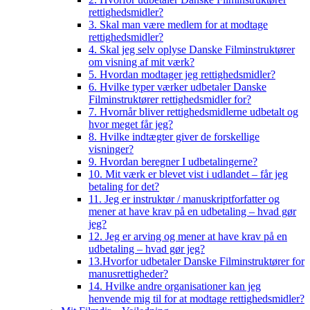
rettighedsmidler?
3. Skal man være medlem for at modtage
rettighedsmidler?
4. Skal jeg selv oplyse Danske Filminstruktører
om visning af mit værk?
5. Hvordan modtager jeg rettighedsmidler?
6. Hvilke typer værker udbetaler Danske
Filminstruktører rettighedsmidler for?
7. Hvornår bliver rettighedsmidlerne udbetalt og
hvor meget får jeg?
8. Hvilke indtægter giver de forskellige
visninger?
9. Hvordan beregner I udbetalingerne?
10. Mit værk er blevet vist i udlandet – får jeg
betaling for det?
11. Jeg er instruktør / manuskriptforfatter og
mener at have krav på en udbetaling – hvad gør
jeg?
12. Jeg er arving og mener at have krav på en
udbetaling – hvad gør jeg?
13.Hvorfor udbetaler Danske Filminstruktører for
manusrettigheder?
14. Hvilke andre organisationer kan jeg
henvende mig til for at modtage rettighedsmidler?