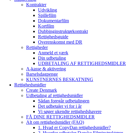
Kontrakter
Udvikling
Spillefilm
Dokumentarfilm
Kortfilm
Dubbinginstruktørkontrakt
Rettighedsguide
Overenskomst med DR
Rettigheder
Anmeld et værk
Din udbetaling
UDBETALING AF RETTIGHEDSMIDLER
A-kasse & aktivering
Barselsdagpenge
KUNSTNERNES BESKATNING
Rettighedsmidler
Create Denmark
Udbetaling af rettighedsmidler
Sådan foregår udbetalingen
Det udbetaler vi for i år
Vi søger ukendte rettighedshavere
FÅ DINE RETTIGHEDSMIDLER
Alt om rettighedsmidler (FAQ)
1. Hvad er CopyDan rettighedsmidler?
2. Hvorfor udbetaler Danske Filminstruktører