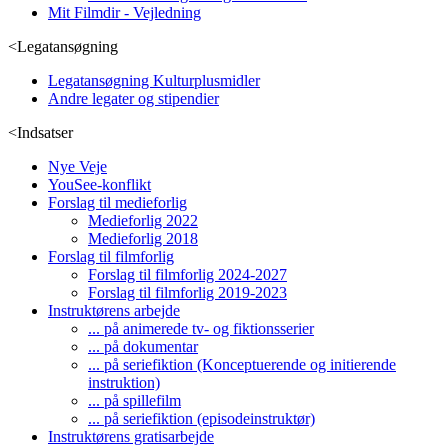
Mit Filmdir - Vejledning
<
Legatansøgning
Legatansøgning Kulturplusmidler
Andre legater og stipendier
<
Indsatser
Nye Veje
YouSee-konflikt
Forslag til medieforlig
Medieforlig 2022
Medieforlig 2018
Forslag til filmforlig
Forslag til filmforlig 2024-2027
Forslag til filmforlig 2019-2023
Instruktørens arbejde
... på animerede tv- og fiktionsserier
... på dokumentar
... på seriefiktion (Konceptuerende og initierende
instruktion)
... på spillefilm
... på seriefiktion (episodeinstruktør)
Instruktørens gratisarbejde