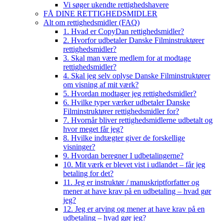
Vi søger ukendte rettighedshavere
FÅ DINE RETTIGHEDSMIDLER
Alt om rettighedsmidler (FAQ)
1. Hvad er CopyDan rettighedsmidler?
2. Hvorfor udbetaler Danske Filminstruktører
rettighedsmidler?
3. Skal man være medlem for at modtage
rettighedsmidler?
4. Skal jeg selv oplyse Danske Filminstruktører
om visning af mit værk?
5. Hvordan modtager jeg rettighedsmidler?
6. Hvilke typer værker udbetaler Danske
Filminstruktører rettighedsmidler for?
7. Hvornår bliver rettighedsmidlerne udbetalt og
hvor meget får jeg?
8. Hvilke indtægter giver de forskellige
visninger?
9. Hvordan beregner I udbetalingerne?
10. Mit værk er blevet vist i udlandet – får jeg
betaling for det?
11. Jeg er instruktør / manuskriptforfatter og
mener at have krav på en udbetaling – hvad gør
jeg?
12. Jeg er arving og mener at have krav på en
udbetaling – hvad gør jeg?