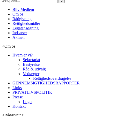
Søg
Bliv Medlem
Om os
Rådgivning
Rettighedsmidler
Legatansøgning
Indsatser
Aktuelt
<
Om os
Hvem er vi?
Sekretariat
Bestyrelse
Råd & udvalg
Vedtægter
Rettighedsoverdragelse
GENNEMSIGTIGHEDSRAPPORTER
Links
PRIVATLIVSPOLITIK
Presse
Logo
Kontakt
<
Rådgivning