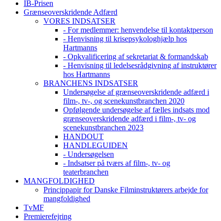
IB-Prisen
Grænseoverskridende Adfærd
VORES INDSATSER
- For medlemmer: henvendelse til kontaktperson
- Henvisning til krisepsykologhjælp hos
Hartmanns
- Opkvalificering af sekretariat & formandskab
- Henvisning til ledelsesrådgivning af instruktører
hos Hartmanns
BRANCHENS INDSATSER
Undersøgelse af grænseoverskridende adfærd i
film-, tv-, og scenekunstbranchen 2020
Opfølgende undersøgelse af fælles indsats mod
grænseoverskridende adfærd i film-, tv- og
scenekunstbranchen 2023
HANDOUT
HANDLEGUIDEN
- Undersøgelsen
- Indsatser på tværs af film-, tv- og
teaterbranchen
MANGFOLDIGHED
Princippapir for Danske Filminstruktørers arbejde for
mangfoldighed
TvMF
Premierefejring