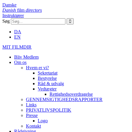
Danske
Danish
film
directors
Instruktører
Søg
DA
EN
MIT FILMDIR
Bliv Medlem
Om os
Hvem er vi?
Sekretariat
Bestyrelse
Råd & udvalg
Vedtægter
Rettighedsoverdragelse
GENNEMSIGTIGHEDSRAPPORTER
Links
PRIVATLIVSPOLITIK
Presse
Logo
Kontakt
Rådgivning