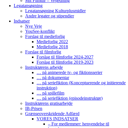
Mit Filmdir – Vejledning
Legatansøgning
Legatansøgning Kulturplusmidler
Andre legater og stipendier
Indsatser
Nye Veje
YouSee-konflikt
Forslag til medieforlig
Medieforlig 2022
Medieforlig 2018
Forslag til filmforlig
Forslag til filmforlig 2024-2027
Forslag til filmforlig 2019-2023
Instruktørens arbejde
… på animerede tv- og fiktionsserier
… på dokumentar
… på seriefiktion (Konceptuerende og initierende
instruktion)
… på spillefilm
… på seriefiktion (episodeinstruktør)
Instruktørens gratisarbejde
IB-Prisen
Grænseoverskridende Adfærd
VORES INDSATSER
– For medlemmer: henvendelse til