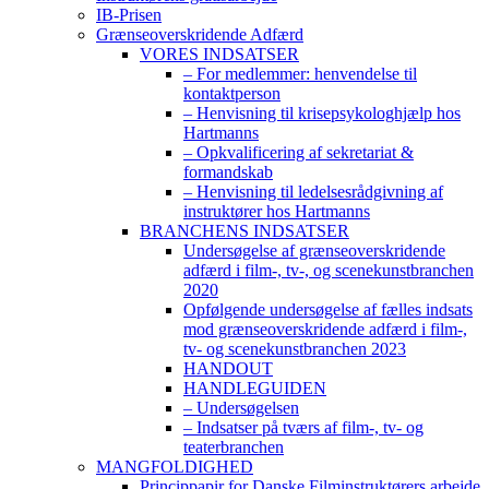
IB-Prisen
Grænseoverskridende Adfærd
VORES INDSATSER
– For medlemmer: henvendelse til
kontaktperson
– Henvisning til krisepsykologhjælp hos
Hartmanns
– Opkvalificering af sekretariat &
formandskab
– Henvisning til ledelsesrådgivning af
instruktører hos Hartmanns
BRANCHENS INDSATSER
Undersøgelse af grænseoverskridende
adfærd i film-, tv-, og scenekunstbranchen
2020
Opfølgende undersøgelse af fælles indsats
mod grænseoverskridende adfærd i film-,
tv- og scenekunstbranchen 2023
HANDOUT
HANDLEGUIDEN
– Undersøgelsen
– Indsatser på tværs af film-, tv- og
teaterbranchen
MANGFOLDIGHED
Princippapir for Danske Filminstruktørers arbejde