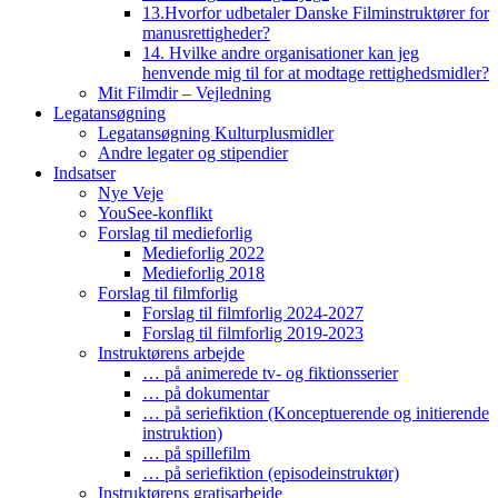
13.Hvorfor udbetaler Danske Filminstruktører for
manusrettigheder?
14. Hvilke andre organisationer kan jeg
henvende mig til for at modtage rettighedsmidler?
Mit Filmdir – Vejledning
Legatansøgning
Legatansøgning Kulturplusmidler
Andre legater og stipendier
Indsatser
Nye Veje
YouSee-konflikt
Forslag til medieforlig
Medieforlig 2022
Medieforlig 2018
Forslag til filmforlig
Forslag til filmforlig 2024-2027
Forslag til filmforlig 2019-2023
Instruktørens arbejde
… på animerede tv- og fiktionsserier
… på dokumentar
… på seriefiktion (Konceptuerende og initierende
instruktion)
… på spillefilm
… på seriefiktion (episodeinstruktør)
Instruktørens gratisarbejde