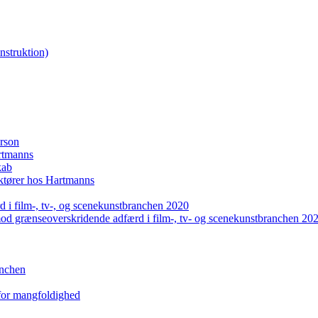
nstruktion)
erson
artmanns
kab
uktører hos Hartmanns
 i film-, tv-, og scenekunstbranchen 2020
mod grænseoverskridende adfærd i film-, tv- og scenekunstbranchen 20
anchen
 for mangfoldighed