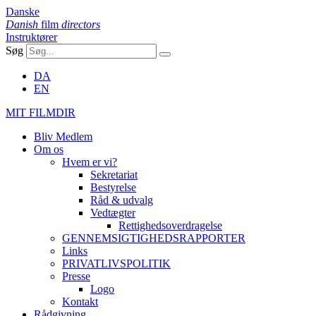
Danske
Danish
film
directors
Instruktører
Søg
DA
EN
MIT FILMDIR
Bliv Medlem
Om os
Hvem er vi?
Sekretariat
Bestyrelse
Råd & udvalg
Vedtægter
Rettighedsoverdragelse
GENNEMSIGTIGHEDSRAPPORTER
Links
PRIVATLIVSPOLITIK
Presse
Logo
Kontakt
Rådgivning