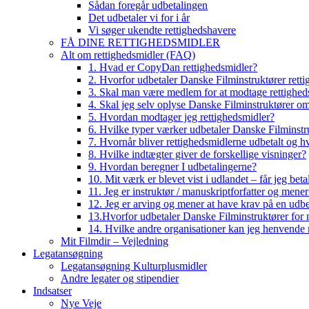
Sådan foregår udbetalingen
Det udbetaler vi for i år
Vi søger ukendte rettighedshavere
FÅ DINE RETTIGHEDSMIDLER
Alt om rettighedsmidler (FAQ)
1. Hvad er CopyDan rettighedsmidler?
2. Hvorfor udbetaler Danske Filminstruktører rett
3. Skal man være medlem for at modtage rettighed
4. Skal jeg selv oplyse Danske Filminstruktører o
5. Hvordan modtager jeg rettighedsmidler?
6. Hvilke typer værker udbetaler Danske Filminstru
7. Hvornår bliver rettighedsmidlerne udbetalt og h
8. Hvilke indtægter giver de forskellige visninger?
9. Hvordan beregner I udbetalingerne?
10. Mit værk er blevet vist i udlandet – får jeg beta
11. Jeg er instruktør / manuskriptforfatter og mene
12. Jeg er arving og mener at have krav på en udbe
13.Hvorfor udbetaler Danske Filminstruktører for 
14. Hvilke andre organisationer kan jeg henvende m
Mit Filmdir – Vejledning
Legatansøgning
Legatansøgning Kulturplusmidler
Andre legater og stipendier
Indsatser
Nye Veje