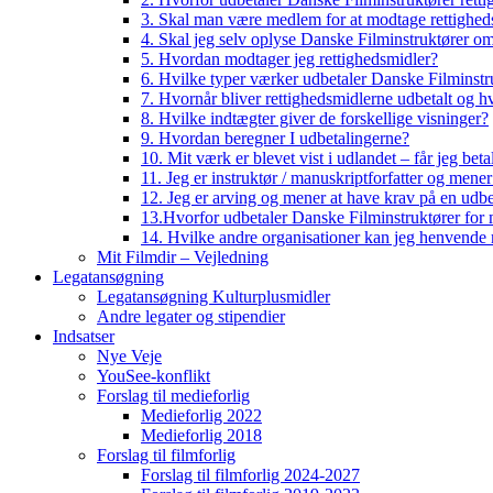
3. Skal man være medlem for at modtage rettighed
4. Skal jeg selv oplyse Danske Filminstruktører o
5. Hvordan modtager jeg rettighedsmidler?
6. Hvilke typer værker udbetaler Danske Filminstru
7. Hvornår bliver rettighedsmidlerne udbetalt og h
8. Hvilke indtægter giver de forskellige visninger?
9. Hvordan beregner I udbetalingerne?
10. Mit værk er blevet vist i udlandet – får jeg beta
11. Jeg er instruktør / manuskriptforfatter og mene
12. Jeg er arving og mener at have krav på en udbe
13.Hvorfor udbetaler Danske Filminstruktører for 
14. Hvilke andre organisationer kan jeg henvende m
Mit Filmdir – Vejledning
Legatansøgning
Legatansøgning Kulturplusmidler
Andre legater og stipendier
Indsatser
Nye Veje
YouSee-konflikt
Forslag til medieforlig
Medieforlig 2022
Medieforlig 2018
Forslag til filmforlig
Forslag til filmforlig 2024-2027