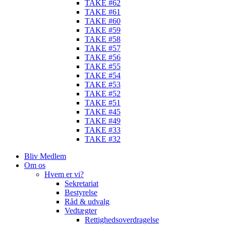
TAKE #62
TAKE #61
TAKE #60
TAKE #59
TAKE #58
TAKE #57
TAKE #56
TAKE #55
TAKE #54
TAKE #53
TAKE #52
TAKE #51
TAKE #45
TAKE #49
TAKE #33
TAKE #32
Bliv Medlem
Om os
Hvem er vi?
Sekretariat
Bestyrelse
Råd & udvalg
Vedtægter
Rettighedsoverdragelse