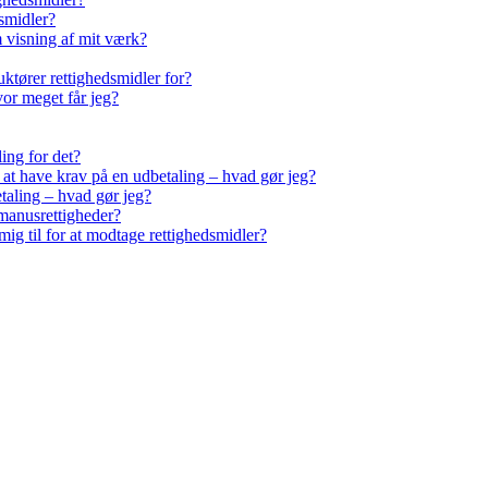
smidler?
m visning af mit værk?
ktører rettighedsmidler for?
vor meget får jeg?
ling for det?
r at have krav på en udbetaling – hvad gør jeg?
taling – hvad gør jeg?
manusrettigheder?
ig til for at modtage rettighedsmidler?