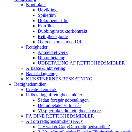
Kontrakter
Udvikling
Spillefilm
Dokumentarfilm
Kortfilm
Dubbinginstruktørkontrakt
Rettighedsguide
Overenskomst med DR
Rettigheder
Anmeld et værk
Din udbetaling
UDBETALING AF RETTIGHEDSMIDLER
A-kasse & aktivering
Barselsdagpenge
KUNSTNERNES BESKATNING
Rettighedsmidler
Create Denmark
Udbetaling af rettighedsmidler
Sådan foregår udbetalingen
Det udbetaler vi for i år
Vi søger ukendte rettighedshavere
FÅ DINE RETTIGHEDSMIDLER
Alt om rettighedsmidler (FAQ)
1. Hvad er CopyDan rettighedsmidler?
2. Hvorfor udbetaler Danske Filminstruktører rett