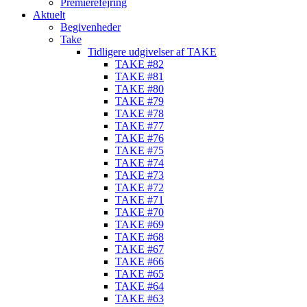
Premierefejring
Aktuelt
Begivenheder
Take
Tidligere udgivelser af TAKE
TAKE #82
TAKE #81
TAKE #80
TAKE #79
TAKE #78
TAKE #77
TAKE #76
TAKE #75
TAKE #74
TAKE #73
TAKE #72
TAKE #71
TAKE #70
TAKE #69
TAKE #68
TAKE #67
TAKE #66
TAKE #65
TAKE #64
TAKE #63