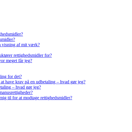
ighedsmidler?
smidler?
m visning af mit værk?
ktører rettighedsmidler for?
vor meget får jeg?
ling for det?
r at have krav på en udbetaling – hvad gør jeg?
taling – hvad gør jeg?
manusrettigheder?
ig til for at modtage rettighedsmidler?